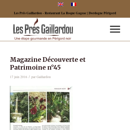
Les Prés Gaillardou - Restaurant La Roque Gageac | Dordogne Périgord
Magazine Découverte et
Patrimoine n°45
/
17 juin 2016
par
Gaillardou