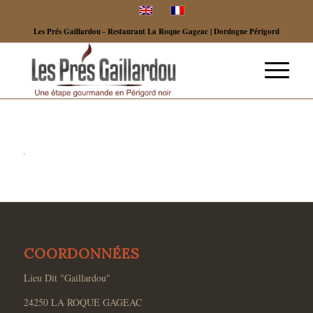
Les Prés Gaillardou - Restaurant La Roque Gageac | Dordogne Périgord
COORDONNÉES
Lieu Dit "Gaillardou"
24250 LA ROQUE GAGEAC