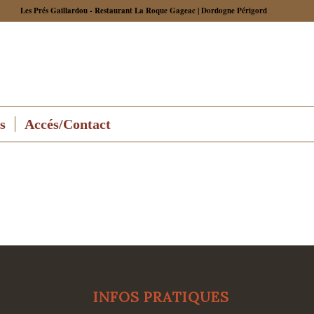
Les Prés Gaillardou - Restaurant La Roque Gageac | Dordogne Périgord
s
Accés/Contact
INFOS PRATIQUES