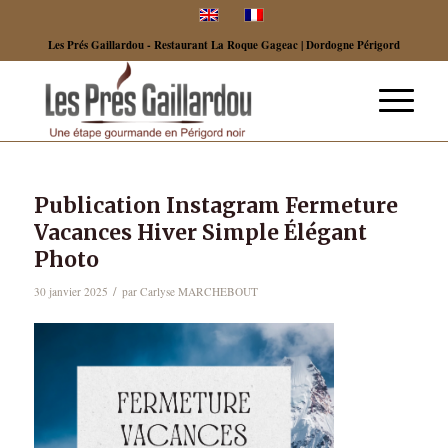
Les Prés Gaillardou - Restaurant La Roque Gageac | Dordogne Périgord
Publication Instagram Fermeture
Vacances Hiver Simple Élégant
Photo
/
30 janvier 2025
par
Carlyse MARCHEBOUT